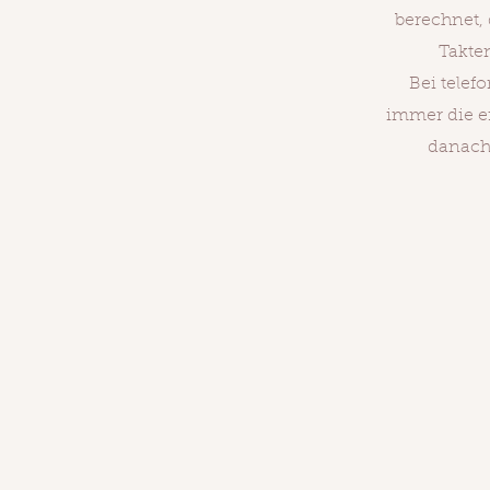
berechnet,
Takte
Bei telef
immer die er
danach