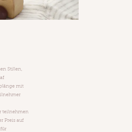
n Stillen,
af
plänge mit
eilnehmer
r teilnehmen
r Preis auf
für