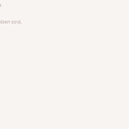
r.
iert sind,