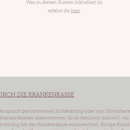
Was in diesen Kursen inkludiert ist,
erfahrt ihr
hier
.
RCH DIE KRANKENKASSE
n Anspruch genommenen Stillberatung oder von Stillvorbe
 Krankenkassen übernommen. Es ist dennoch sinnvoll, vor
Rechnung bei der Krankenkasse einzureichen. Einige Kra