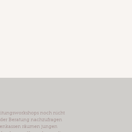
reitungsworkshops noch nicht
 der Beratung nachzufragen
nkenkassen räumen jungen